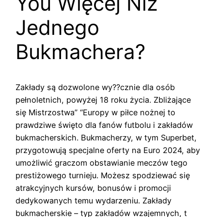
You Więcej Niż
Jednego
Bukmachera?
Zakłady są dozwolone wy??cznie dla osób
pełnoletnich, powyżej 18 roku życia. Zbliżające
się Mistrzostwa” “Europy w piłce nożnej to
prawdziwe święto dla fanów futbolu i zakładów
bukmacherskich. Bukmacherzy, w tym Superbet,
przygotowują specjalne oferty na Euro 2024, aby
umożliwić graczom obstawianie meczów tego
prestiżowego turnieju. Możesz spodziewać się
atrakcyjnych kursów, bonusów i promocji
dedykowanych temu wydarzeniu. Zakłady
bukmacherskie – typ zakładów wzajemnych, t