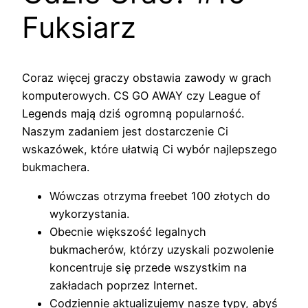
Fuksiarz
Coraz więcej graczy obstawia zawody w grach
komputerowych. CS GO AWAY czy League of
Legends mają dziś ogromną popularność.
Naszym zadaniem jest dostarczenie Ci
wskazówek, które ułatwią Ci wybór najlepszego
bukmachera.
Wówczas otrzyma freebet 100 złotych do
wykorzystania.
Obecnie większość legalnych
bukmacherów, którzy uzyskali pozwolenie
koncentruje się przede wszystkim na
zakładach poprzez Internet.
Codziennie aktualizujemy nasze typy, abyś