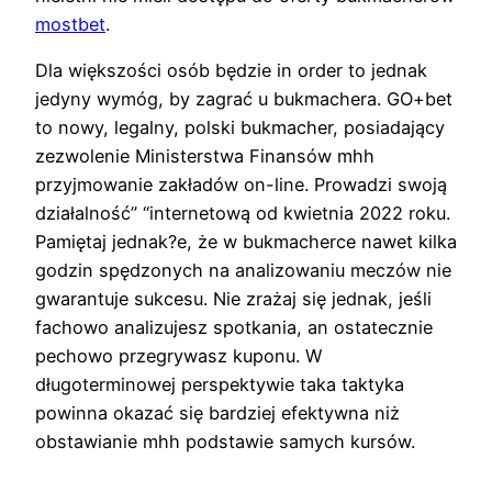
mostbet
.
Dla większości osób będzie in order to jednak
jedyny wymóg, by zagrać u bukmachera. GO+bet
to nowy, legalny, polski bukmacher, posiadający
zezwolenie Ministerstwa Finansów mhh
przyjmowanie zakładów on-line. Prowadzi swoją
działalność” “internetową od kwietnia 2022 roku.
Pamiętaj jednak?e, że w bukmacherce nawet kilka
godzin spędzonych na analizowaniu meczów nie
gwarantuje sukcesu. Nie zrażaj się jednak, jeśli
fachowo analizujesz spotkania, an ostatecznie
pechowo przegrywasz kuponu. W
długoterminowej perspektywie taka taktyka
powinna okazać się bardziej efektywna niż
obstawianie mhh podstawie samych kursów.