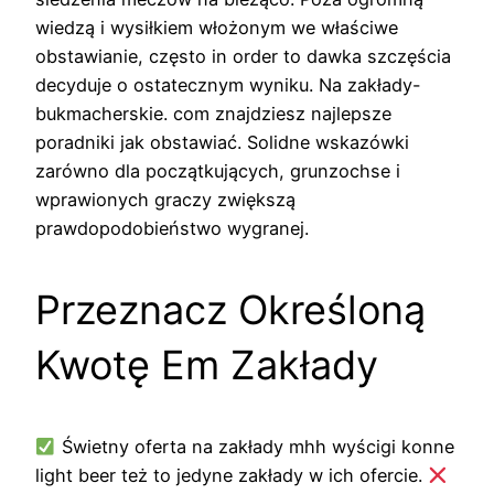
wiedzą i wysiłkiem włożonym we właściwe
obstawianie, często in order to dawka szczęścia
decyduje o ostatecznym wyniku. Na zakłady-
bukmacherskie. com znajdziesz najlepsze
poradniki jak obstawiać. Solidne wskazówki
zarówno dla początkujących, grunzochse i
wprawionych graczy zwiększą
prawdopodobieństwo wygranej.
Przeznacz Określoną
Kwotę Em Zakłady
Świetny oferta na zakłady mhh wyścigi konne
light beer też to jedyne zakłady w ich ofercie.