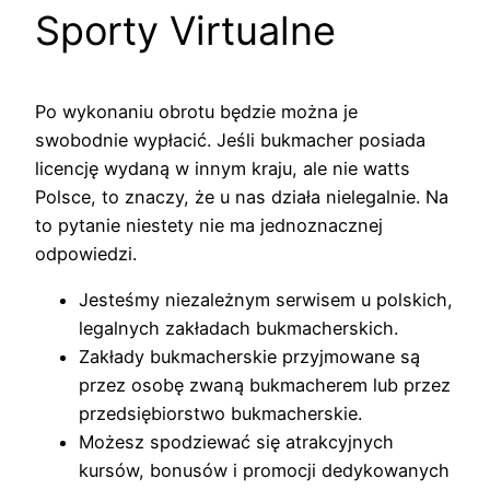
Sporty Virtualne
Po wykonaniu obrotu będzie można je
swobodnie wypłacić. Jeśli bukmacher posiada
licencję wydaną w innym kraju, ale nie watts
Polsce, to znaczy, że u nas działa nielegalnie. Na
to pytanie niestety nie ma jednoznacznej
odpowiedzi.
Jesteśmy niezależnym serwisem u polskich,
legalnych zakładach bukmacherskich.
Zakłady bukmacherskie przyjmowane są
przez osobę zwaną bukmacherem lub przez
przedsiębiorstwo bukmacherskie.
Możesz spodziewać się atrakcyjnych
kursów, bonusów i promocji dedykowanych