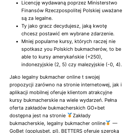
Licencję wydawaną poprzez Ministerstwo
Finansów Rzeczpospolitej Polskiej uważane
są za legalne.
Ty jako gracz decydujesz, jaką kwotę
chcesz postawić em wybrane zdarzenie.
Mniej popularne kursy, których raczej nie
spotkasz you Polskich bukmacherów, to be
able to kursy amerykańskie (+250),
indonezyjskie (2, 5) czy malezyjskie (-0, 4).
Jako legalny bukmacher online t swojej
propozycji zarówno na stronie internetowej, jak i
aplikacji mobilnej oferuje klientom atrakcyjne
kursy bukmacherskie na wiele wydarzeń. Pełna
oferta zakładów bukmacherskich GO+bet
dostępna jest na stronie
Zakłady
bukmacherskie, legalny bukmacher online
—
GoBet (goplusbet. pl). BETTERS oferuje szeroką