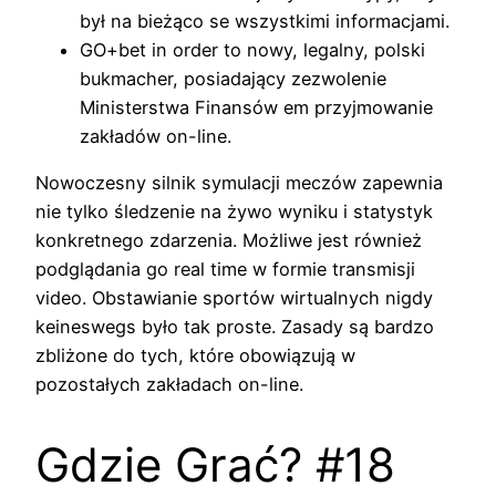
był na bieżąco se wszystkimi informacjami.
GO+bet in order to nowy, legalny, polski
bukmacher, posiadający zezwolenie
Ministerstwa Finansów em przyjmowanie
zakładów on-line.
Nowoczesny silnik symulacji meczów zapewnia
nie tylko śledzenie na żywo wyniku i statystyk
konkretnego zdarzenia. Możliwe jest również
podglądania go real time w formie transmisji
video. Obstawianie sportów wirtualnych nigdy
keineswegs było tak proste. Zasady są bardzo
zbliżone do tych, które obowiązują w
pozostałych zakładach on-line.
Gdzie Grać? #18