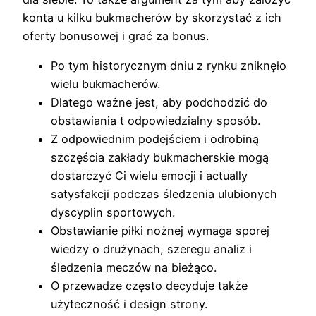
konta u kilku bukmacherów by skorzystać z ich
oferty bonusowej i grać za bonus.
Po tym historycznym dniu z rynku zniknęło
wielu bukmacherów.
Dlatego ważne jest, aby podchodzić do
obstawiania t odpowiedzialny sposób.
Z odpowiednim podejściem i odrobiną
szczęścia zakłady bukmacherskie mogą
dostarczyć Ci wielu emocji i actually
satysfakcji podczas śledzenia ulubionych
dyscyplin sportowych.
Obstawianie piłki nożnej wymaga sporej
wiedzy o drużynach, szeregu analiz i
śledzenia meczów na bieżąco.
O przewadze często decyduje także
użyteczność i design strony.