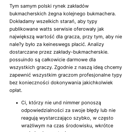
Tym samym polski rynek zakładów
bukmacherskich żegna kolejnego bukmachera.
Dokładamy wszelkich starań, aby typy
publikowane watts serwisie oferowały jak
największą wartość dla gracza, przy tym, aby nie
nale?y było za keineswegs płacić. Analizy
dostarczane przez zakłady-bukmacherskie.
possuindo są całkowicie darmowe dla
wszystkich graczy. Zgodnie z naszą ideą chcemy
zapewnić wszystkim graczom profesjonalne typy
bez konieczności dokonywania jakichkolwiek
opłat.
Ci, którzy nie und nimmer ponoszą
odpowiedzialności za swoje błędy lub nie
reagują wystarczająco szybko, w często
wrażliwym na czas środowisku, wkrótce