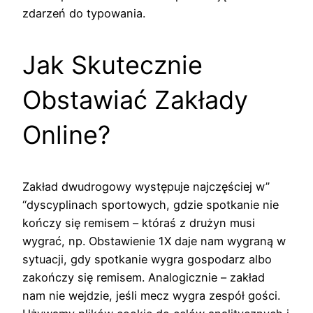
zdarzeń do typowania.
Jak Skutecznie
Obstawiać Zakłady
Online?
Zakład dwudrogowy występuje najczęściej w”
“dyscyplinach sportowych, gdzie spotkanie nie
kończy się remisem – któraś z drużyn musi
wygrać, np. Obstawienie 1X daje nam wygraną w
sytuacji, gdy spotkanie wygra gospodarz albo
zakończy się remisem. Analogicznie – zakład
nam nie wejdzie, jeśli mecz wygra zespół gości.