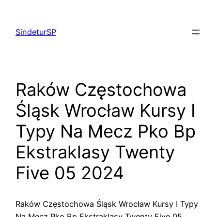
Skip
to
SindeturSP
content
Raków Częstochowa
Śląsk Wrocław Kursy I
Typy Na Mecz Pko Bp
Ekstraklasy Twenty
Five 05 2024
Raków Częstochowa Śląsk Wrocław Kursy I Typy
Na Mecz Pko Bp Ekstraklasy Twenty Five 05