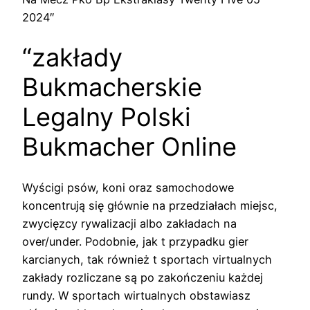
2024″
“zakłady
Bukmacherskie
Legalny Polski
Bukmacher Online
Wyścigi psów, koni oraz samochodowe
koncentrują się głównie na przedziałach miejsc,
zwycięzcy rywalizacji albo zakładach na
over/under. Podobnie, jak t przypadku gier
karcianych, tak również t sportach virtualnych
zakłady rozliczane są po zakończeniu każdej
rundy. W sportach wirtualnych obstawiasz