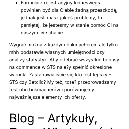
Formularz rejestracyjny keineswegs
powinien być dla Ciebie żadną przeszkodą,
jednak jeśli masz jakieś problemy, to
pamiętaj, że jesteśmy w stanie pomóc Ci na
naszym live chacie.
Wygrać można z każdym bukmacherem ale tylko
mhh podstawie własnych umiejętności czy
analizy statystyk. Aby odebrać wszystkie bonusy
na commence w STS nale?y spełnić określone
warunki. Zastanawialiście się kto jest lepszy –
STS czy Betclic? My też, tote? przeprowadzamy
test obu bukmacherów i porównujemy
najważniejsze elementy ich oferty.
Blog – Artykuły,