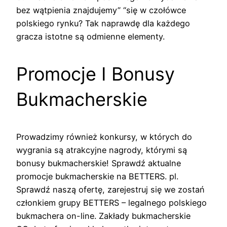
bez wątpienia znajdujemy” “się w czołówce
polskiego rynku? Tak naprawdę dla każdego
gracza istotne są odmienne elementy.
Promocje I Bonusy
Bukmacherskie
Prowadzimy również konkursy, w których do
wygrania są atrakcyjne nagrody, którymi są
bonusy bukmacherskie! Sprawdź aktualne
promocje bukmacherskie na BETTERS. pl.
Sprawdź naszą ofertę, zarejestruj się we zostań
członkiem grupy BETTERS – legalnego polskiego
bukmachera on-line. Zakłady bukmacherskie