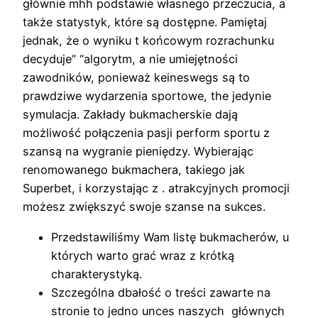
głównie mhh podstawie własnego przeczucia, a
także statystyk, które są dostępne. Pamiętaj
jednak, że o wyniku t końcowym rozrachunku
decyduje” “algorytm, a nie umiejętności
zawodników, ponieważ keineswegs są to
prawdziwe wydarzenia sportowe, the jedynie
symulacja. Zakłady bukmacherskie dają
możliwość połączenia pasji perform sportu z
szansą na wygranie pieniędzy. Wybierając
renomowanego bukmachera, takiego jak
Superbet, i korzystając z . atrakcyjnych promocji
możesz zwiększyć swoje szanse na sukces.
Przedstawiliśmy Wam listę bukmacherów, u
których warto grać wraz z krótką
charakterystyką.
Szczególna dbałość o treści zawarte na
stronie to jedno unces naszych głównych