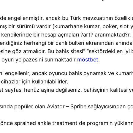
de engellenmiştir, ancak bu Türk mevzuatının özellikl
ltılmış bir sürümü vardır (kumarhane kumar, poker, slot
rak kendilerinde bir hesap açmaları ?art? aranmaktad?r
ndiğiniz herhangi bir canlı bülten ekranından anında
sine göz atmalıdır. Bu bahis sitesi” “sektördeki en iyi
ş oyun yelpazesini sunmaktadır
mostbet
.
mi engellenir, ancak oyuncu bahis oynamak ve kumarha
ihazlar için kullanılabilirler.
sayfası henüz aşina değilseniz, bahisçinin kalitesi ve g
sında popüler olan Aviator – Spribe sağlayıcısından ço
ce sprained ankle treatment de programın yüklenmesi