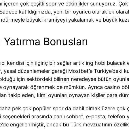
nı içeren çok çeşitli spor ve etkinlikler sunuyoruz. Çok
; Sadece katıldığınızda, yeni bir oyuncu olarak ek ol
dürmeyle büyük ikramiyeyi yakalamak ve büyük kazanm
 Yatırma Bonusları
anıcı kendisi için ilginç bir sağlar artık ing hobi bul
 yasal düzenlemeler gereği Mostbet’e Türkiye’deki kull
 olduğu için sektördeki bilinen neredeyse bütün oyunl
e oynayarak öğrenmek de mümkün. Ayrıca casino bö
an takip eden, kimi oyunları oynayan kişiler para dün
e daha pek çok popüler spor da dahil olmak üzere çok ç
 seçenekleri arasında canlı sohbet, e-posta, telefon
e’de engellenmiştir, ancak bu Türk mevzuatının özelli