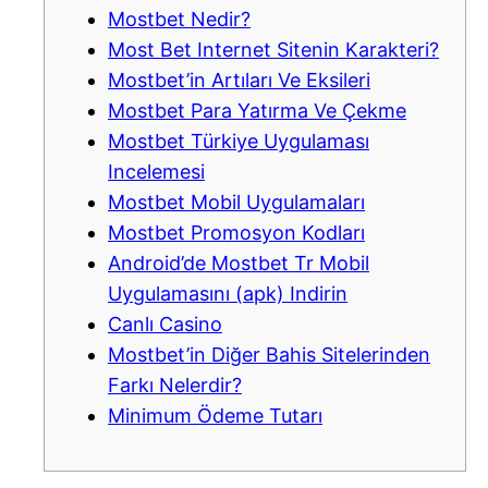
Mostbet Nedir?
Most Bet Internet Sitenin Karakteri?
Mostbet’in Artıları Ve Eksileri
Mostbet Para Yatırma Ve Çekme
Mostbet Türkiye Uygulaması
Incelemesi
Mostbet Mobil Uygulamaları
Mostbet Promosyon Kodları
Android’de Mostbet Tr Mobil
Uygulamasını (apk) Indirin
Canlı Casino
Mostbet’in Diğer Bahis Sitelerinden
Farkı Nelerdir?
Minimum Ödeme Tutarı