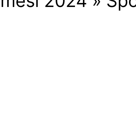
emesi 2024 » Spor