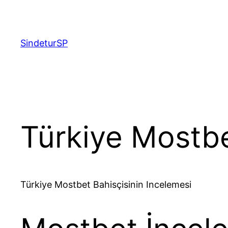
Skip
to
content
SindeturSP
Türkiye Mostbe
Türkiye Mostbet Bahisçisinin Incelemesi